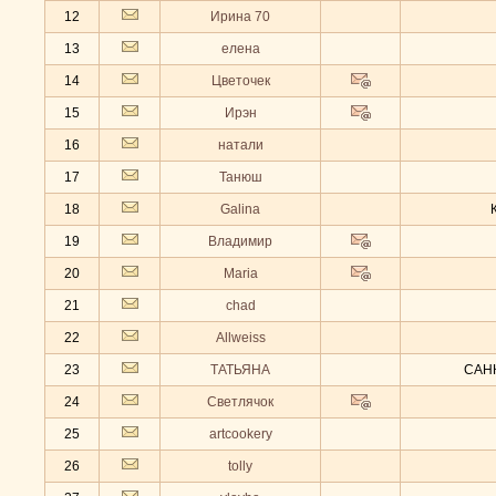
12
Ирина 70
13
елена
14
Цветочек
15
Ирэн
16
натали
17
Танюш
18
Galina
19
Владимир
20
Maria
21
chad
22
Allweiss
23
ТАТЬЯНА
САН
24
Светлячок
25
artcookery
26
tolly