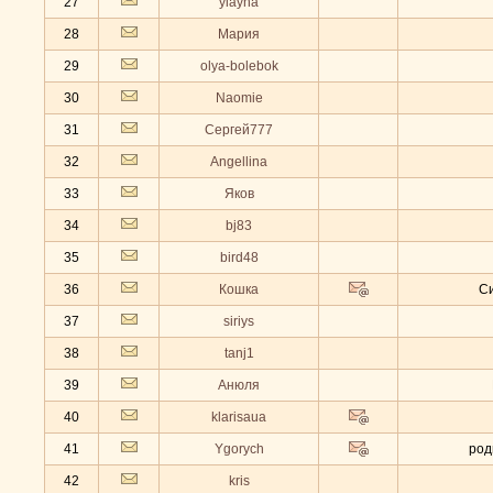
27
ylayha
28
Мария
29
olya-bolebok
30
Naomie
31
Сергей777
32
Angellina
33
Яков
34
bj83
35
bird48
36
Кошка
С
37
siriys
38
tanj1
39
Анюля
40
klarisaua
41
Ygorych
род
42
kris