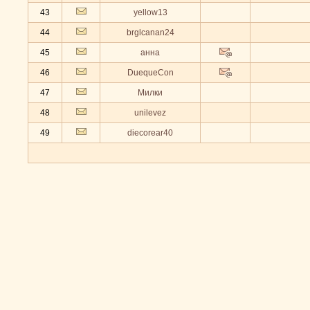
43
yellow13
44
brglcanan24
45
анна
46
DuequeCon
47
Милки
48
unilevez
49
diecorear40