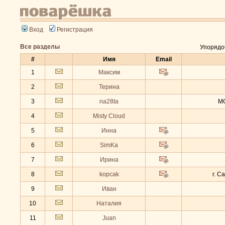
Вход
Регистрация
Все разделы
Упорядо
#
Имя
Email
1
Максим
2
Терина
3
na28ta
МО
4
Misty Cloud
5
Инна
6
SimKa
7
Ирина
8
kopcak
г. С
9
Иван
10
Наталия
11
Juan