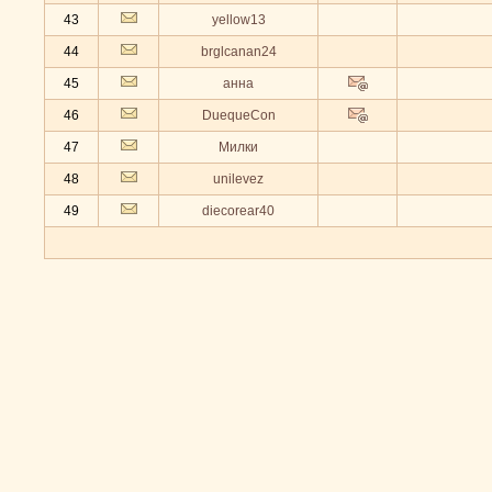
43
yellow13
44
brglcanan24
45
анна
46
DuequeCon
47
Милки
48
unilevez
49
diecorear40