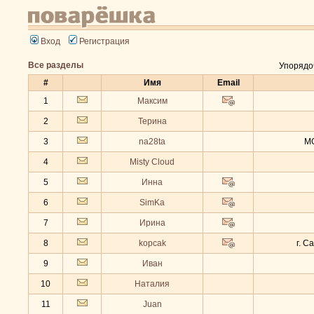
Вход
Регистрация
Все разделы
Упорядо
#
Имя
Email
1
Максим
2
Терина
3
na28ta
МО
4
Misty Cloud
5
Инна
6
SimKa
7
Ирина
8
kopcak
г. С
9
Иван
10
Наталия
11
Juan