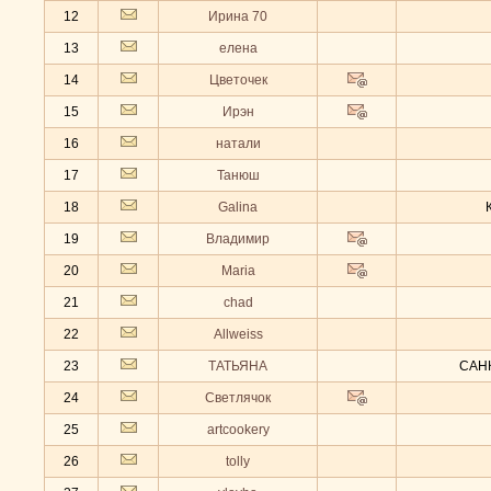
12
Ирина 70
13
елена
14
Цветочек
15
Ирэн
16
натали
17
Танюш
18
Galina
19
Владимир
20
Maria
21
chad
22
Allweiss
23
ТАТЬЯНА
САН
24
Светлячок
25
artcookery
26
tolly