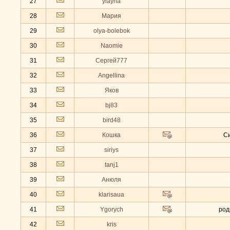
27
ylayha
28
Мария
29
olya-bolebok
30
Naomie
31
Сергей777
32
Angellina
33
Яков
34
bj83
35
bird48
36
Кошка
С
37
siriys
38
tanj1
39
Анюля
40
klarisaua
41
Ygorych
род
42
kris