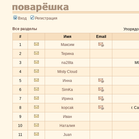
Вход
Регистрация
Все разделы
Упорядо
#
Имя
Email
1
Максим
2
Терина
3
na28ta
МО
4
Misty Cloud
5
Инна
6
SimKa
7
Ирина
8
kopcak
г. С
9
Иван
10
Наталия
11
Juan