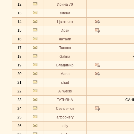
12
Ирина 70
13
елена
14
Цветочек
15
Ирэн
16
натали
17
Танюш
18
Galina
19
Владимир
20
Maria
21
chad
22
Allweiss
23
ТАТЬЯНА
САН
24
Светлячок
25
artcookery
26
tolly