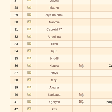
27
ylayha
28
Мария
29
olya-bolebok
30
Naomie
31
Сергей777
32
Angellina
33
Яков
34
bj83
35
bird48
36
Кошка
С
37
siriys
38
tanj1
39
Анюля
40
klarisaua
41
Ygorych
род
42
kris