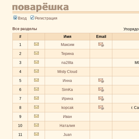
Вход
Регистрация
Все разделы
Упорядо
#
Имя
Email
1
Максим
2
Терина
3
na28ta
МО
4
Misty Cloud
5
Инна
6
SimKa
7
Ирина
8
kopcak
г. С
9
Иван
10
Наталия
11
Juan