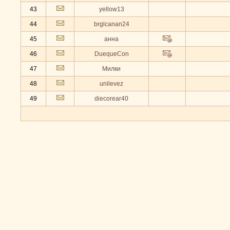
43
yellow13
44
brglcanan24
45
анна
46
DuequeCon
47
Милки
48
unilevez
49
diecorear40