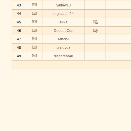
43
yellow13
44
brglcanan24
45
анна
46
DuequeCon
47
Милки
48
unilevez
49
diecorear40