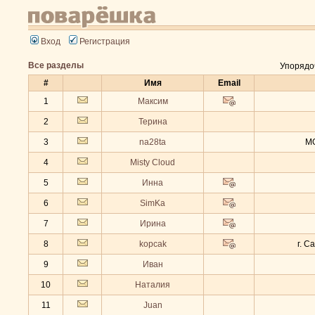
Вход
Регистрация
Все разделы
Упорядо
#
Имя
Email
1
Максим
2
Терина
3
na28ta
МО
4
Misty Cloud
5
Инна
6
SimKa
7
Ирина
8
kopcak
г. С
9
Иван
10
Наталия
11
Juan