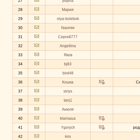
27
ylayha
28
Мария
29
olya-bolebok
30
Naomie
31
Сергей777
32
Angellina
33
Яков
34
bj83
35
bird48
36
Кошка
С
37
siriys
38
tanj1
39
Анюля
40
klarisaua
41
Ygorych
род
42
kris