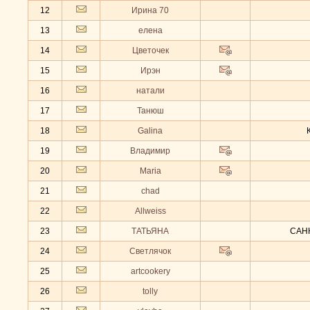
12
Ирина 70
13
елена
14
Цветочек
15
Ирэн
16
натали
17
Танюш
18
Galina
19
Владимир
20
Maria
21
chad
22
Allweiss
23
ТАТЬЯНА
САН
24
Светлячок
25
artcookery
26
tolly