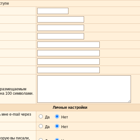
ступе
 к размещаемым
на 100 символами.
Личные настройки
мне e-mail через
Да
Нет
Да
Нет
оторую вы писали,