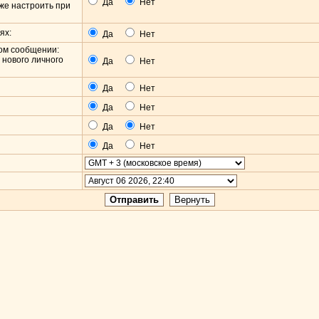
Да
Нет
кже настроить при
ях:
Да
Нет
ном сообщении:
 нового личного
Да
Нет
Да
Нет
Да
Нет
Да
Нет
Да
Нет