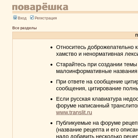
Вход
Регистрация
Все разделы
П
Относитесь доброжелательно к
хамство и ненормативная лекс
Cтарайтесь при создании темы 
малоинформативные названия 
При ответе на сообщение цити
сообщения, цитирование полны
Если русская клавиатура недо
форуме написанный транслитом 
www.translit.ru
Публикуемые на форуме рецеп
(название рецепта и его описа
надо добавить несколько рецеп