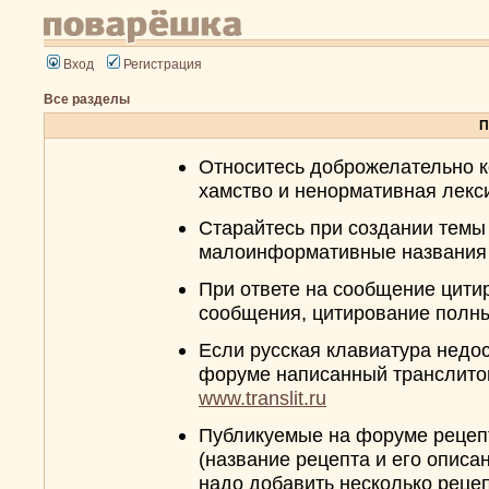
Вход
Регистрация
Все разделы
П
Относитесь доброжелательно к
хамство и ненормативная лекс
Cтарайтесь при создании темы 
малоинформативные названия 
При ответе на сообщение цити
сообщения, цитирование полны
Если русская клавиатура недо
форуме написанный транслитом 
www.translit.ru
Публикуемые на форуме рецеп
(название рецепта и его описа
надо добавить несколько рецеп