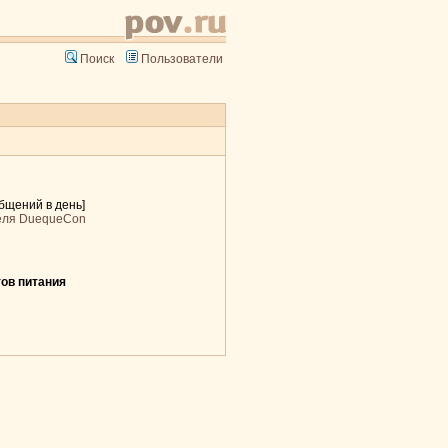
Поиск
Пользователи
общений в день]
еля DuequeCon
ов питания